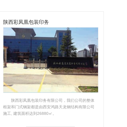
陕西彩凤凰包装印务
立
陕西彩凤凰包装印务有限公司，我们公司的整体
框架和门式钢架都是由西安鸿路天龙钢结构有限公司
我公
施工, 建筑面积达到26880㎡。
厂房
哦!