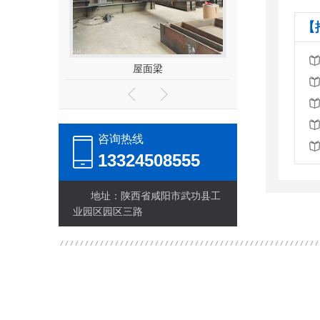
【
体
屋面梁
十字
咨询热线
13324508555
地址：陕西省咸阳市武功县工
业园区园区三路