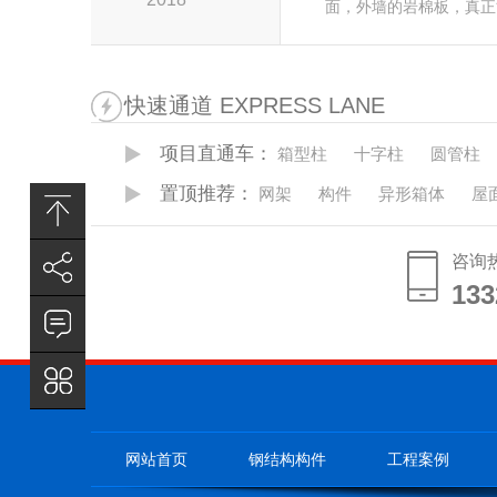
面，外墙的岩棉板，真正
快速通道 EXPRESS LANE
项目直通车：
箱型柱
十字柱
圆管柱
置顶推荐：
网架
构件
异形箱体
屋
咨询
133
133
网站首页
钢结构构件
工程案例