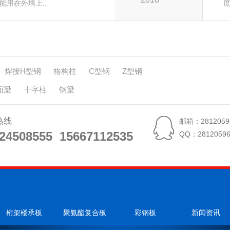
能用在外墙上..
度
焊接H型钢
格构柱
C型钢
Z型钢
面梁
十字柱
钢梁
热线
邮箱：2812059
24508555 15667112535
24508555 15667112535
QQ：28120596
桁架楼承板
聚氨酯复合板
彩钢板
新闻资讯