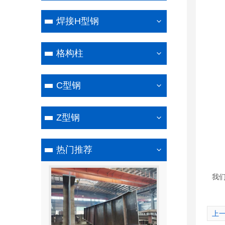
焊接H型钢
格构柱
C型钢
Z型钢
热门推荐
我
上