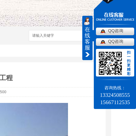
在
QQ咨询
线
搜索
客
QQ咨询
服
扫
一
扫
更
精
彩
工程
咨询热线：
500
13324508555
15667112535