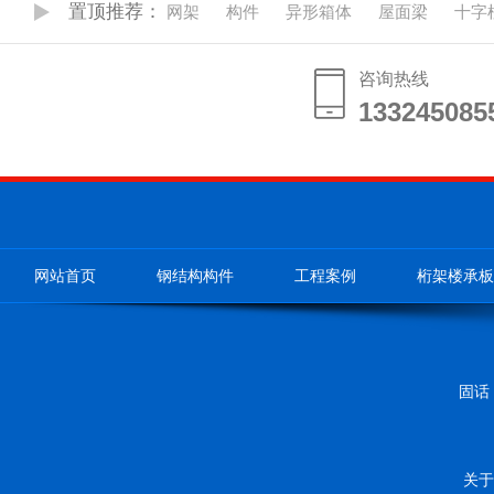
置顶推荐：
网架
构件
异形箱体
屋面梁
十字
咨询热线
133245085
133245085
网站首页
钢结构构件
工程案例
桁架楼承板
固话：
关于