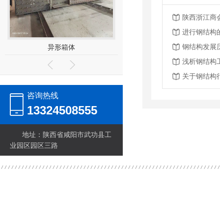
进行钢结构
钢结构发展
体
屋面梁
十
浅析钢结构
关于钢结构
咨询热线
13324508555
地址：陕西省咸阳市武功县工
业园区园区三路