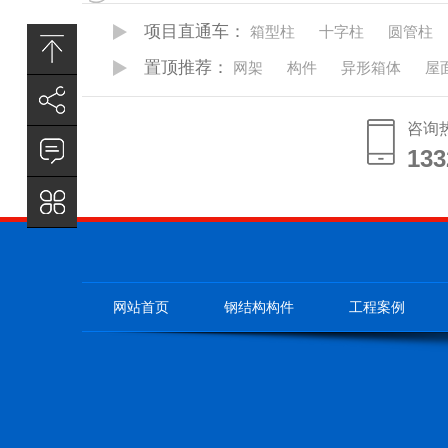
项目直通车：
箱型柱
十字柱
圆管柱
置顶推荐：
网架
构件
异形箱体
屋
咨询
133
133
网站首页
钢结构构件
工程案例