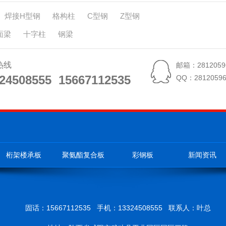
焊接H型钢
格构柱
C型钢
Z型钢
面梁
十字柱
钢梁
热线
邮箱：2812059
24508555 15667112535
24508555 15667112535
QQ：28120596
桁架楼承板
聚氨酯复合板
彩钢板
新闻资讯
固话：15667112535 手机：13324508555 联系人：叶总