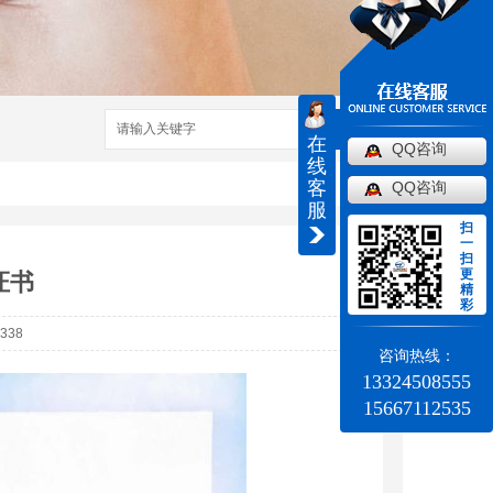
搜索
在
QQ咨询
线
客
QQ咨询
服
扫
一
扫
更
证书
精
彩
338
咨询热线：
13324508555
15667112535