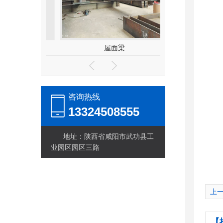
体
屋面梁
十字
咨询热线
13324508555
地址：陕西省咸阳市武功县工
业园区园区三路
上
【