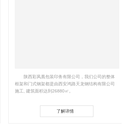
陕西彩凤凰包装印务有限公司，我们公司的整体
框架和门式钢架都是由西安鸿路天龙钢结构有限公司
我公
施工, 建筑面积达到26880㎡。
厂房
哦!
了解详情