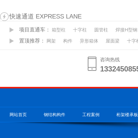
快速通道 EXPRESS LANE
项目直通车：
箱型柱
十字柱
圆管柱
焊接H型钢
置顶推荐：
网架
构件
异形箱体
屋面梁
十字
咨询热线
133245085
133245085
网站首页
钢结构构件
工程案例
桁架楼承板