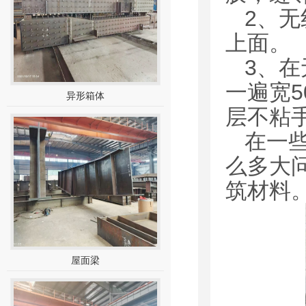
2、无
上面。
3、
一遍宽5
异形箱体
层不粘
在一
么多大
筑材料
屋面梁