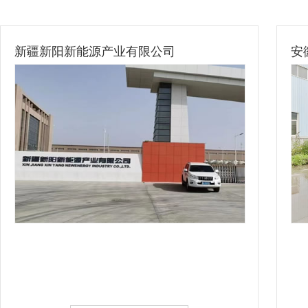
安徽富煌九里高层箱型柱加工
中