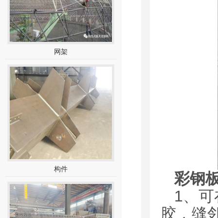
网架
构件
彩钢
1、可
胶，缝邻