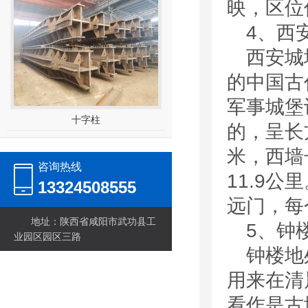
映，区位
4、西
西安城
的中国古
军事城堡
十字柱
的，呈长
米，西墙长
咨询热线
11.9
13324508555
远门，每
地址：陕西省咸阳市武功县工
5、钟
业园区园区三路
钟楼地
用来在清
看作是古