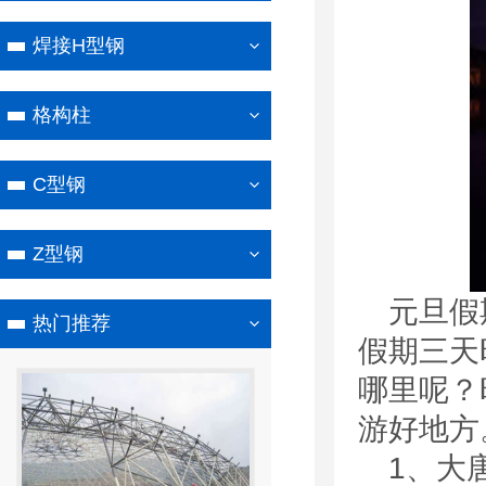
焊接H型钢
格构柱
C型钢
Z型钢
元旦假
热门推荐
假期三天
哪里呢？
游好地方
1、大