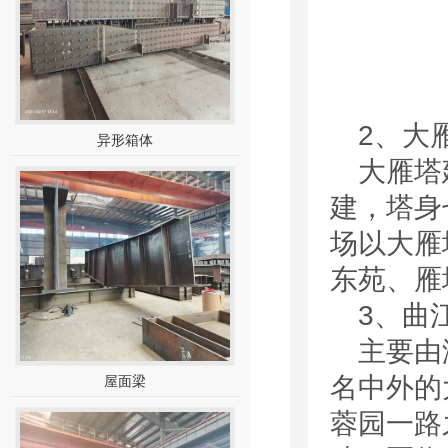
2、大
异形箱体
大雁塔
建，塔身
场以大雁
东苑、雁
3、曲
主要由
名中外的
屋面梁
蓉园一路