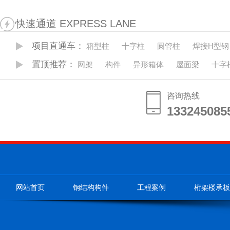
快速通道 EXPRESS LANE
项目直通车：
箱型柱
十字柱
圆管柱
焊接H型钢
置顶推荐：
网架
构件
异形箱体
屋面梁
十字
咨询热线
133245085
133245085
网站首页
钢结构构件
工程案例
桁架楼承板