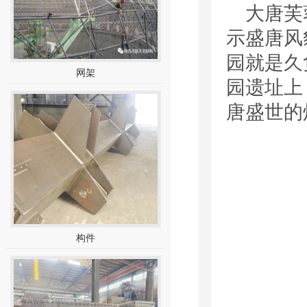
大唐芙
示盛唐风
园就是久
网架
园遗址上
唐盛世的
构件